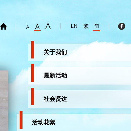
A
A
EN
繁
简
A
关于我们
最新活动
社会贤达
活动花絮