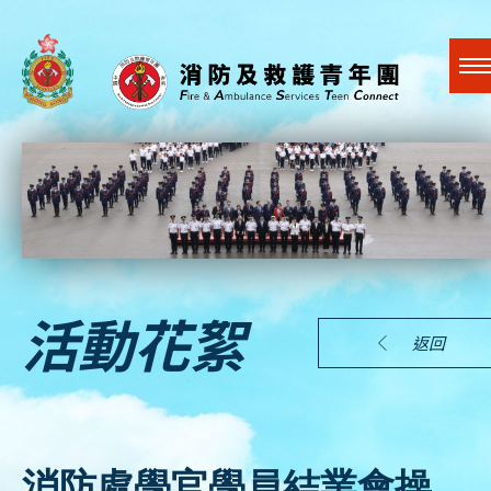
A
A
EN
繁
简
A
跳到內容（按回車鍵）
關於我們
活動花絮
返回
最新活動
社會賢達
消防處學官學員結業會操