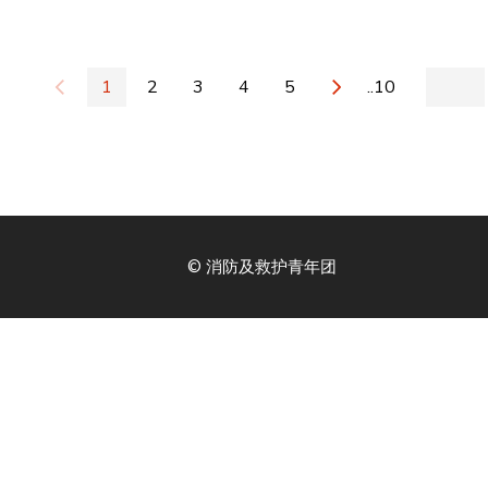
1
2
3
4
5
..10
© 消防及救护青年团