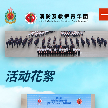
A
A
EN
繁
简
A
跳到内容（按回车键）
关于我们
活动花絮
最新活动
社会贤达