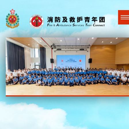
A
A
EN
繁
简
A
跳到内容（按回车键）
关于我们
最新活动
社会贤达