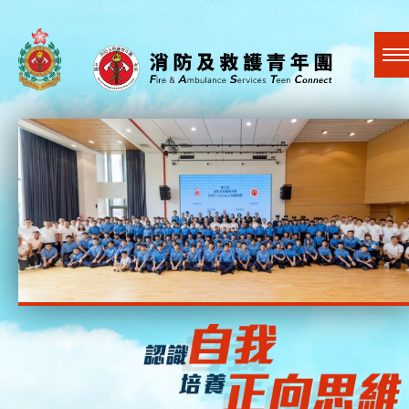
A
A
EN
繁
简
A
跳到內容（按回車鍵）
關於我們
最新活動
社會賢達