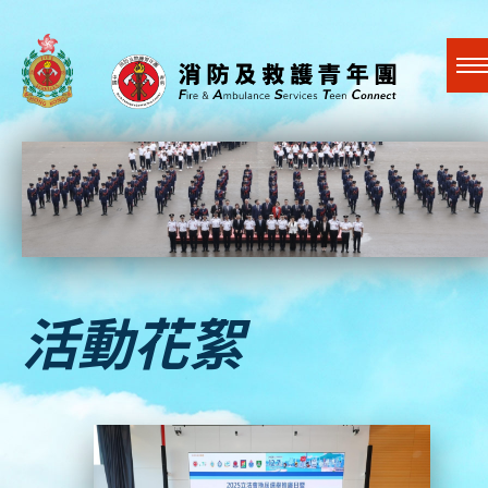
A
A
EN
繁
简
A
跳到內容（按回車鍵）
關於我們
活動花絮
最新活動
社會賢達